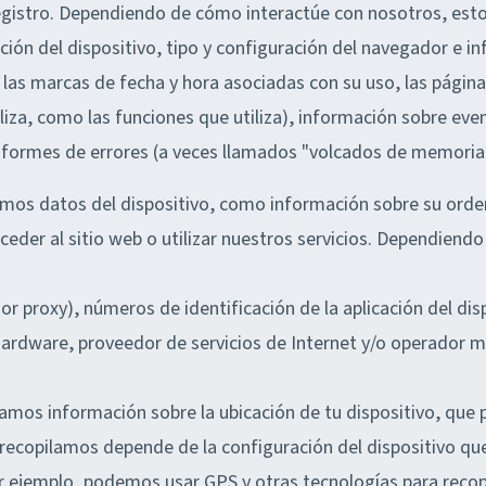
egistro. Dependiendo de cómo interactúe con nosotros, estos
ción del dispositivo, tipo y configuración del navegador e i
 las marcas de fecha y hora asociadas con su uso, las página
liza, como las funciones que utiliza), información sobre eve
informes de errores (a veces llamados "volcados de memoria"
mos datos del dispositivo, como información sobre su orden
cceder al sitio web o utilizar nuestros servicios. Dependiendo
or proxy), números de identificación de la aplicación del dis
rdware, proveedor de servicios de Internet y/o operador mó
amos información sobre la ubicación de tu dispositivo, que 
ecopilamos depende de la configuración del dispositivo que
Por ejemplo, podemos usar GPS y otras tecnologías para recop