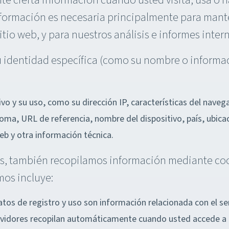
cierta información cuando usted visita, usa o na
 información es necesaria principalmente para mante
io web, y para nuestros análisis e informes inter
u identidad específica (como su nombre o informa
ivo y su uso, como su dirección IP, características del naveg
ioma, URL de referencia, nombre del dispositivo, país, ubic
web y otra información técnica.
s, también recopilamos información mediante cook
mos incluye:
tos de registro y uso son información relacionada con el serv
vidores recopilan automáticamente cuando usted accede a nu